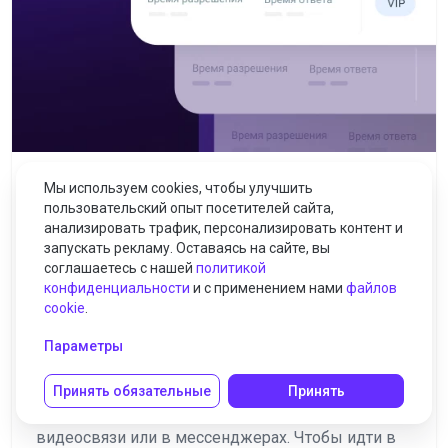
Мы используем cookies, чтобы улучшить
CPaaS
voximplant
пользовательский опыт посетителей сайта,
5 причин, почему Voximplant —
анализировать трафик, персонализировать контент и
запускать рекламу. Оставаясь на сайте, вы
лучший выбор для
соглашаетесь с нашей
политикой
конфиденциальности
и с применением нами
файлов
омниканальных коммуникаций
cookie
.
Мы живем в быстром цифровом мире, в
Параметры
котором коммуникации играют главную роль.
Современный человек привык общаться с
Принять обязательные
Принять
помощью разных каналов связи – по телефону,
видеосвязи или в мессенджерах. Чтобы идти в