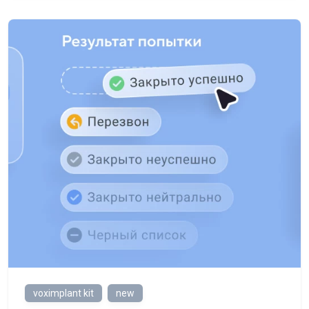
voximplant kit
new