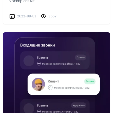
Voximplant Kit.
2022-08-03
3567