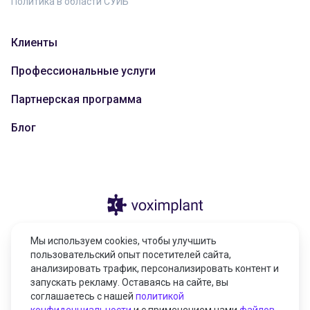
Политика в области СУИБ
Клиенты
Профессиональные услуги
Партнерская программа
Блог
© 2026 Казахстан, город Астана, улица
Мы используем cookies, чтобы улучшить
Тарас Шевченко, здание 4/1, н.п. 17,
пользовательский опыт посетителей сайта,
010000
анализировать трафик, персонализировать контент и
запускать рекламу. Оставаясь на сайте, вы
соглашаетесь с нашей
политикой