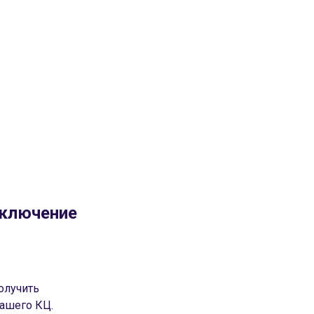
еключение
олучить
вашего КЦ.