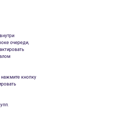
 внутри
роке очереди,
дактировать
налом
, нажмите кнопку
ировать
упп.