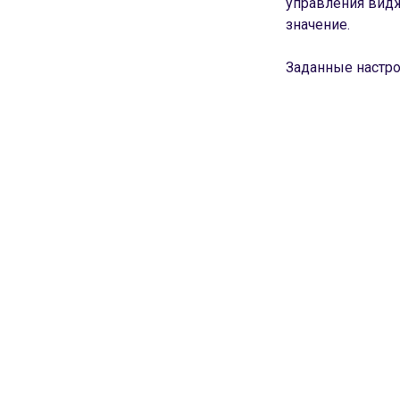
управления видж
значение.
Заданные настро