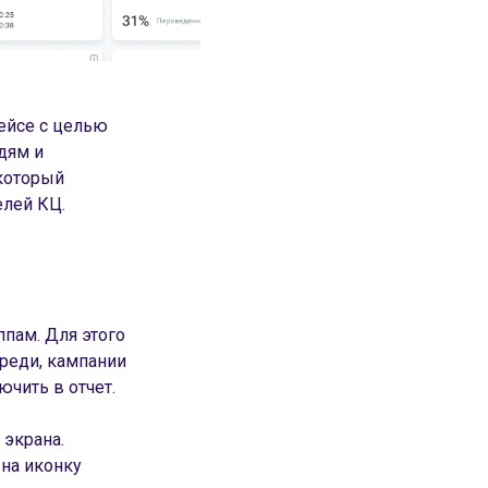
фейсе с целью
дям и
 который
лей КЦ.
пам. Для этого
ереди, кампании
ючить в отчет.
 экрана.
на иконку