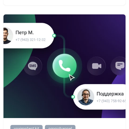
voximplant kit
omnichannel