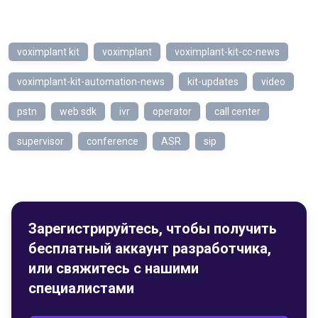
voximplant kit
voximplant
voximplant-kit-cc-news
voximplant-kit-automation-news
kit-updates
video
pstn
web sdk
ivr
operator
call center
supervisor
conference
ASR
sip
Зарегистрируйтесь, чтобы получить
бесплатный аккаунт разработчика,
или свяжитесь с нашими
специалистами