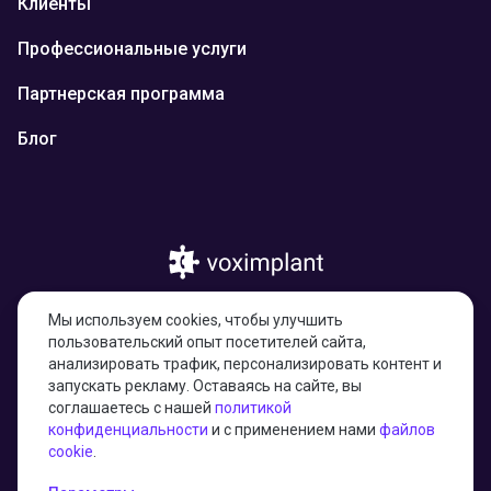
Клиенты
Профессиональные услуги
Партнерская программа
Блог
© 2026 Казахстан, город Астана, улица
Мы используем cookies, чтобы улучшить
Тарас Шевченко, здание 4/1, н.п. 17,
пользовательский опыт посетителей сайта,
010000
анализировать трафик, персонализировать контент и
запускать рекламу. Оставаясь на сайте, вы
соглашаетесь с нашей
политикой
конфиденциальности
и с применением нами
файлов
27001:2022 certified
cookie
.