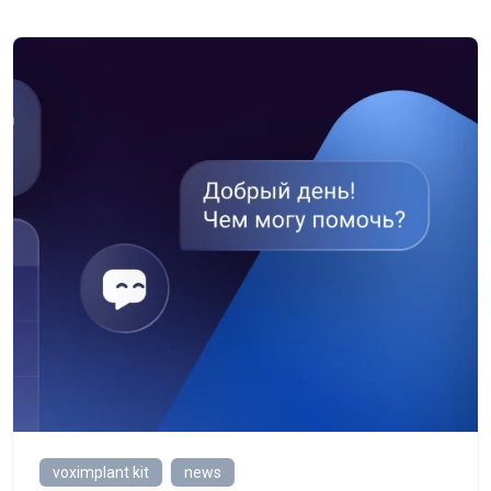
voximplant kit
news