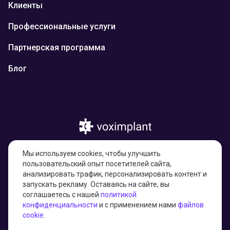
Клиенты
Профессиональные услуги
Партнерская программа
Блог
© 2026 Казахстан, город Астана, улица
Мы используем cookies, чтобы улучшить
Тарас Шевченко, здание 4/1, н.п. 17,
пользовательский опыт посетителей сайта,
010000
анализировать трафик, персонализировать контент и
запускать рекламу. Оставаясь на сайте, вы
соглашаетесь с нашей
политикой
конфиденциальности
и с применением нами
файлов
27001:2022 certified
cookie
.