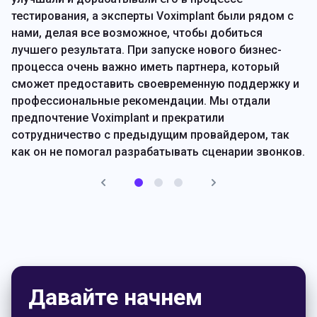
тестирования, а эксперты Voximplant были рядом с
нами, делая все возможное, чтобы добиться
лучшего результата. При запуске нового бизнес-
процесса очень важно иметь партнера, который
сможет предоставить своевременную поддержку и
профессиональные рекомендации. Мы отдали
предпочтение Voximplant и прекратили
сотрудничество с предыдущим провайдером, так
как он не помогал разрабатывать сценарии звонков.
Более того, дальнейшее использование внутренних
ресурсов было неприемлемым для нас вариантом.
Также предыдущий провайдер использовал
исключительно тональный набор, однако A/B
тестирование, проведенное в нескольких странах,
показало результаты на 10% выше при
использовании автоматического распознавания
речи.
Давайте начнем
Читать еще