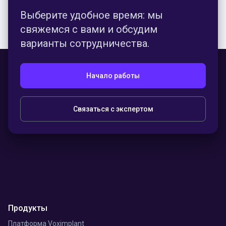
Выберите удобное время: мы
Антонио Гарсия-Брагадо Касейас (Antonio
свяжемся с вами и обсудим
García-Bragado Casellas)
Global Cash Manager, Glovo
варианты сотрудничества.
Начало работы
Связаться с экспертом
Продукты
Платформа Voximplant