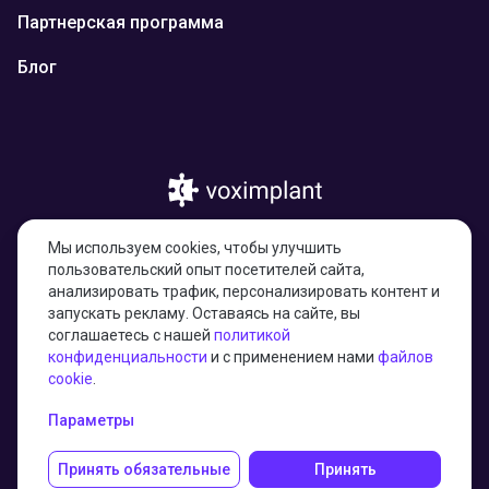
Партнерская программа
Блог
© 2026 Казахстан, город Астана, улица
Мы используем cookies, чтобы улучшить
Тарас Шевченко, здание 4/1, н.п. 17,
пользовательский опыт посетителей сайта,
010000
анализировать трафик, персонализировать контент и
запускать рекламу. Оставаясь на сайте, вы
соглашаетесь с нашей
политикой
конфиденциальности
и с применением нами
файлов
27001:2022 certified
cookie
.
Параметры
Принять обязательные
Принять