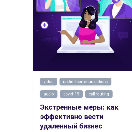
video
unified communications
audio
covid-19
call routing
Экстренные меры: как
эффективно вести
удаленный бизнес