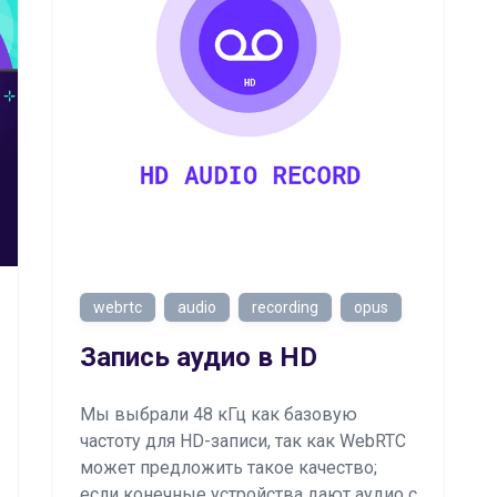
webrtc
audio
recording
opus
Запись аудио в HD
Мы выбрали 48 кГц как базовую
частоту для HD-записи, так как WebRTC
может предложить такое качество;
если конечные устройства дают аудио с