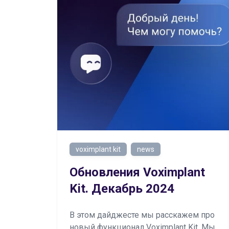
voximplant kit
news
Обновления Voximplant
Kit. Декабрь 2024
В этом дайджесте мы расскажем про
новый функционал Voximplant Kit. Мы