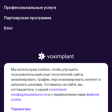
Профессиональные услуги
Партнерская программа
Блог
© 2026 Казахстан, город Астана, улица
Мы используем cookies, чтобы улучшить
Тарас Шевченко, здание 4/1, н.п. 17,
пользовательский опыт посетителей сайта,
010000
анализировать трафик, персонализировать контент и
запускать рекламу. Оставаясь на сайте, вы
соглашаетесь с нашей
политикой
конфиденциальности
и с применением нами
файлов
27001:2022 certified
cookie
.
Параметры