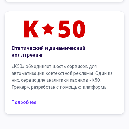
телефона, с CRM-системой, было создано
мобильное приложение «Ramex – звонки 2.0».
Статический и динамический
коллтрекинг
«К50» объединяет шесть сервисов для
автоматизации контекстной рекламы. Один из
них, сервис для аналитики звонков «К50:
Трекер», разработан с помощью платформы
Voximplant. Сервис помогает узнать источник, с
которого пришел пользователь, и подставить
Подробнее
телефонный номер на сайте в соответствии с
рекламной кампанией. Доступен статический и
динамический коллтрекинг. Чтобы начать
отслеживать звонки, клиент сервиса должен