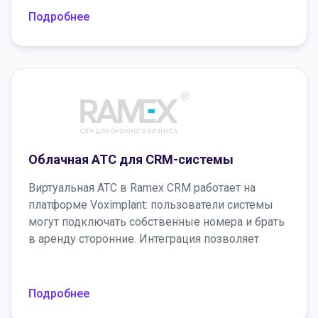
Подробнее
Облачная АТС для CRM-системы
Виртуальная АТС в Ramex CRM работает на
платформе Voximplant: пользователи системы
могут подключать собственные номера и брать
в аренду сторонние. Интеграция позволяет
звонить и принимать звонки прямо в CRM-
системе, записывать и сохранять разговоры.
Для упрощения работы и синхронизации
Подробнее
звонков, совершаемых с помощью мобильного