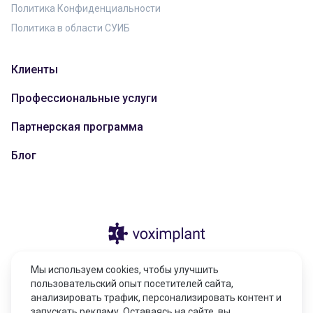
Политика Конфиденциальности
Политика в области СУИБ
Клиенты
Профессиональные услуги
Партнерская программа
Блог
© 2026 Казахстан, город Астана, улица
Мы используем cookies, чтобы улучшить
Тарас Шевченко, здание 4/1, н.п. 17,
пользовательский опыт посетителей сайта,
010000
анализировать трафик, персонализировать контент и
запускать рекламу. Оставаясь на сайте, вы